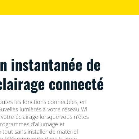
on instantanée de
clairage connecté
utes les fonctions connectées, en
uvelles lumières à votre réseau Wi-
otre éclairage lorsque vous n’êtes
programmes d’allumage et
 tout sans installer de matériel