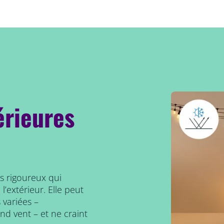
érieures
ts rigoureux qui
’extérieur. Elle peut
 variées –
and vent – et ne craint