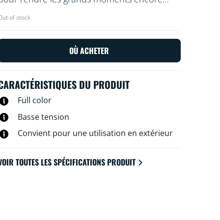
plus mémorables. Utilisez la fonctionnalité
Out of stock
avec votre Wi-Fi existant pour un contrôle
avec l'application WiZ ou votre voix.
OÙ ACHETER
CARACTÉRISTIQUES DU PRODUIT
Full color
Basse tension
Convient pour une utilisation en extérieur
VOIR TOUTES LES SPÉCIFICATIONS PRODUIT