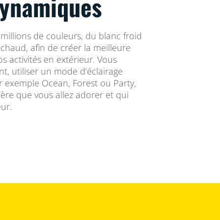
dynamiques
millions de couleurs, du blanc froid
chaud, afin de créer la meilleure
 activités en extérieur. Vous
t, utiliser un mode d’éclairage
 exemple Ocean, Forest ou Party,
ère que vous allez adorer et qui
ur.