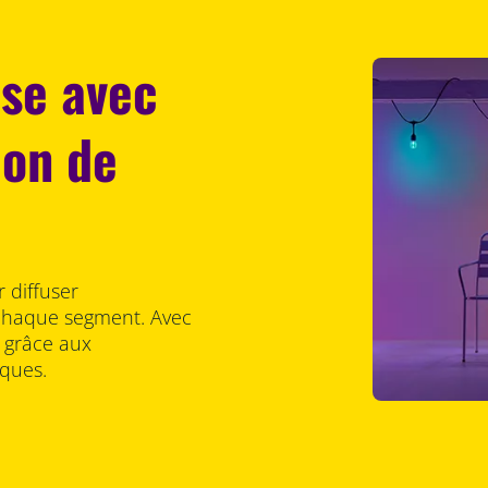
se avec
ion de
 diffuser
 chaque segment. Avec
e grâce aux
iques.