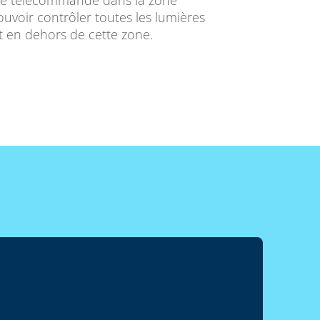
re télécommande dans la zone
ouvoir contrôler toutes les lumières
t en dehors de cette zone.